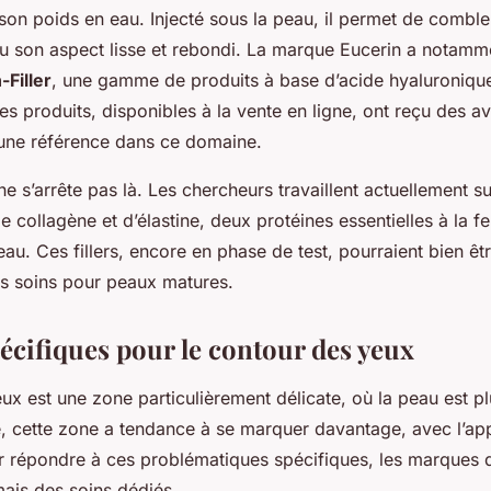
son poids en eau. Injecté sous la peau, il permet de combler
u son aspect lisse et rebondi. La marque Eucerin a notamm
Filler
, une gamme de produits à base d’acide hyaluroniqu
 produits, disponibles à la vente en ligne, ont reçu des avis
 une référence dans ce domaine.
ne s’arrête pas là. Les chercheurs travaillent actuellement s
de collagène et d’élastine, deux protéines essentielles à la f
 peau. Ces fillers, encore en phase de test, pourraient bien êt
es soins pour peaux matures.
écifiques pour le contour des yeux
ux est une zone particulièrement délicate, où la peau est plu
ge, cette zone a tendance à se marquer davantage, avec l’app
ur répondre à ces problématiques spécifiques, les marques
ais des soins dédiés.