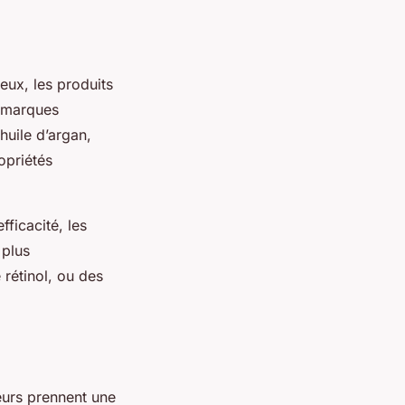
ux, les produits
s marques
huile d’argan,
opriétés
fficacité, les
 plus
 rétinol, ou des
eurs prennent une