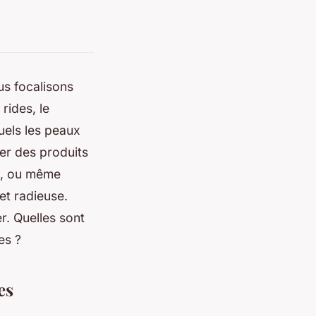
us focalisons
rides, le
uels les peaux
er des produits
s, ou même
et radieuse.
. Quelles sont
es ?
es