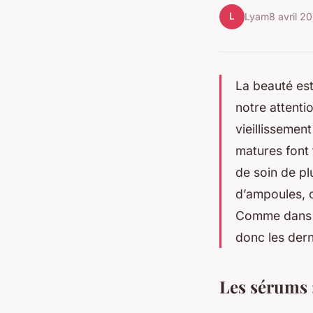
L
Lyam
8 avril 2
La beauté est
notre attenti
vieillissemen
matures font 
de soin de p
d’ampoules, c
Comme dans t
donc les der
Les sérums :