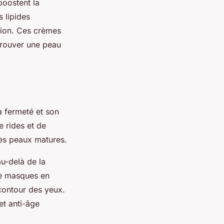
boostent la
 lipides
tion. Ces crèmes
trouver une peau
sa fermeté et son
e rides et de
les peaux matures.
u-delà de la
de masques en
contour des yeux.
et anti-âge