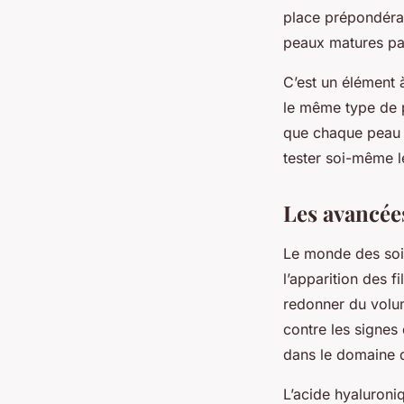
place prépondéran
peaux matures par
C’est un élément 
le même type de p
que chaque peau e
tester soi-même l
Les avancées
Le monde des soin
l’apparition des f
redonner du volum
contre les signes 
dans le domaine 
L’acide hyaluroni