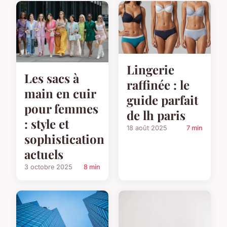
Lingerie
Les sacs à
raffinée : le
main en cuir
guide parfait
pour femmes
de lh paris
: style et
18 août 2025
7 min
sophistication
actuels
3 octobre 2025
8 min