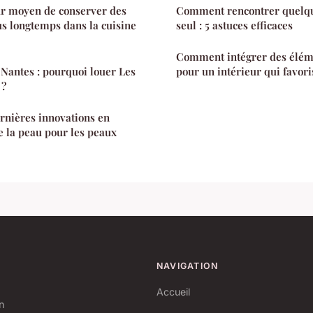
ur moyen de conserver des
Comment rencontrer quelqu
us longtemps dans la cuisine
seul : 5 astuces efficaces
Comment intégrer des élém
 Nantes : pourquoi louer Les
pour un intérieur qui favori
 ?
ernières innovations en
e la peau pour les peaux
NAVIGATION
Accueil
in