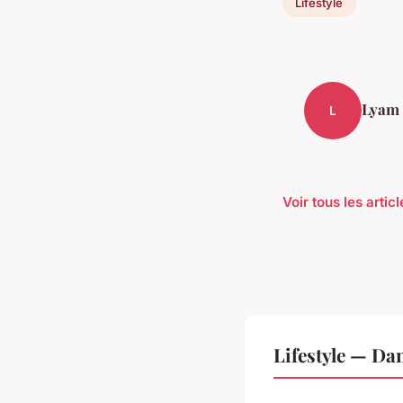
Lifestyle
Lyam
L
Voir tous les artic
Lifestyle — Da