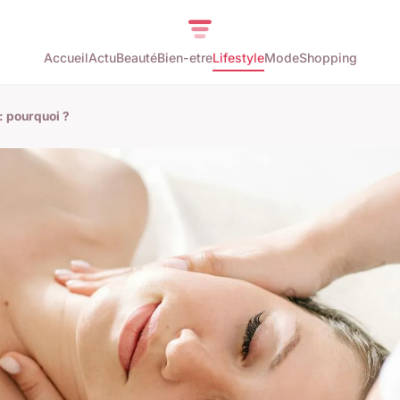
Accueil
Actu
Beauté
Bien-etre
Lifestyle
Mode
Shopping
: pourquoi ?