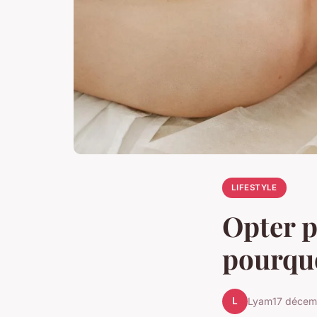
LIFESTYLE
Opter p
pourqu
L
Lyam
17 décem