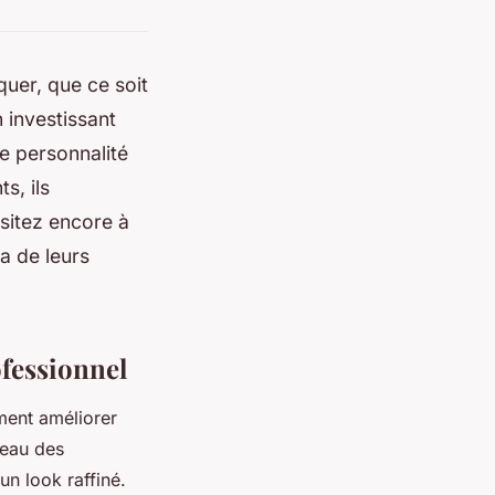
uer, que ce soit
 investissant
e personnalité
s, ils
ésitez encore à
a de leurs
ofessionnel
ement améliorer
veau des
un look raffiné.