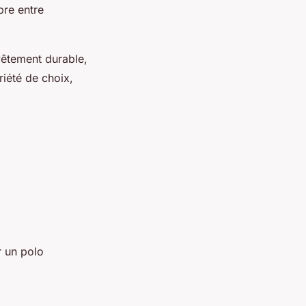
bre entre
vêtement durable,
riété de choix,
r un polo