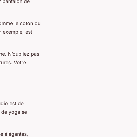
r pantalon de
comme le coton ou
r exemple, est
âche. N’oubliez pas
ures. Votre
dio est de
n de yoga se
es élégantes,