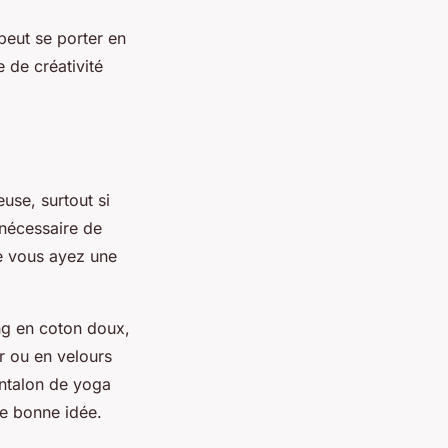
 peut se porter en
 de créativité
euse, surtout si
 nécessaire de
ue vous ayez une
ng en coton doux,
ir ou en velours
antalon de yoga
ne bonne idée.