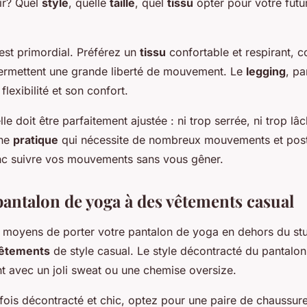
ir? Quel
style
, quelle
taille
, quel
tissu
opter pour votre futu
 est primordial. Préférez un
tissu
confortable et respirant, 
permettent une grande liberté de mouvement. Le
legging
, pa
flexibilité et son confort.
elle doit être parfaitement ajustée : ni trop serrée, ni trop l
une
pratique
qui nécessite de nombreux mouvements et post
c suivre vos mouvements sans vous gêner.
pantalon de yoga à des vêtements casual
s moyens de porter votre pantalon de yoga en dehors du stu
êtements
de style casual. Le style décontracté du pantalo
t avec un joli sweat ou une chemise oversize.
 fois décontracté et chic, optez pour une paire de chaussur