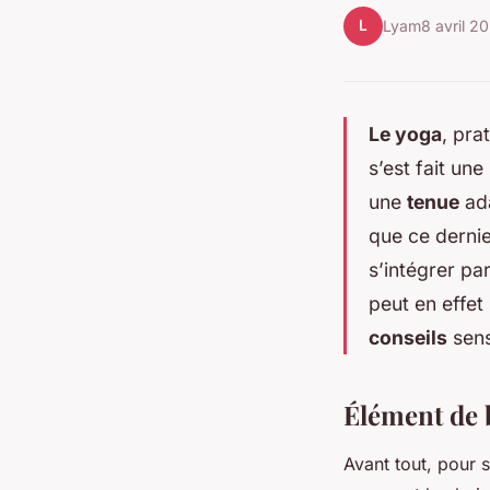
L
Lyam
8 avril 2
Le yoga
, pra
s’est fait un
une
tenue
ada
que ce dernie
s’intégrer pa
peut en effet
conseils
sens
Élément de b
Avant tout, pour 