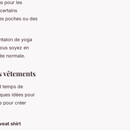
s pour les
certains
des poches ou des
antalon de yoga
vous soyez en
née normale.
s vêtements
st temps de
elques idées pour
e pour créer
eat shirt