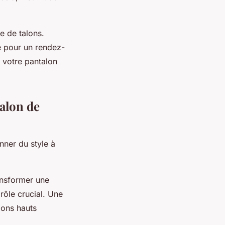
e de talons.
te pour un rendez-
e votre pantalon
talon de
nner du style à
ansformer une
rôle crucial. Une
lons hauts